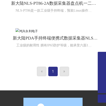
新大陆NLS-PT86-2A数据采集器盘点机一二维
扫描枪条码PDA手持终端
NLS-PT86是一款工业级手持终端，预装Linux操作系
统及赠送盘点进销存管理软件。体积轻巧，外形按键
设计舒适，适合单手操作，IP54工业防护等级设计应
用于如资产盘点，仓储管理，门店管理，生产制造等
多种场景。
新大陆PDA手持终端便携式数据采集器NLS-
MT66-2XA
工业级的耐用性 拥有IP65防护等级，能承受六面1.2
米跌落高度，即使在多尘环境中、或者将液体溅到其
上，仍能保证设备正常工作。 杰出的续航能力 长达
10小时的续航能力，保证设备在轮班时间内正常工
作。 卓越的识读性能 采用自主研发的第五代核心解
0755-28348296
码技术，识读污损、弯曲等低品质条码。 深度定制的
安卓系统 独特的应用程序保护、管理员工具等系列新
0755-28225107
功能，解决了企业对安卓系统数据安全问题的困扰。
1
强大的扩展功能 选配用户扩展硬件接口，支持手持枪
把配件，为功能扩展提供无限可能。 丰富的功能配置
13312994755
支持1D/2D/BT/WiFi /4G全网通/3G全网通/GPS/
Camera/NFC，满足多样应用需求。
wanglili@xingyongli.com