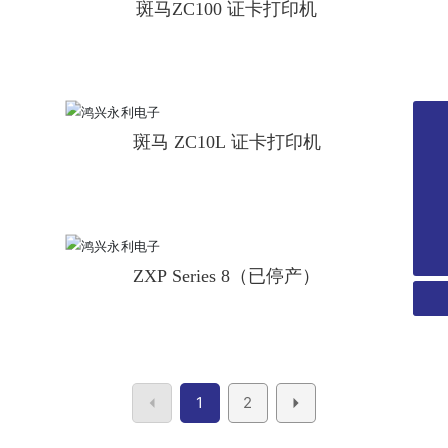
可以根据客人的需求进行定制打印。按需打印不但增
斑马ZC100 证卡打印机
添了个性化，减少浪费，而且还降低了在出席人数发
生变化时特定类型的证卡被用完的风险。此外，凭借
300 dpi 的打印质量，ZC10L 打印的证卡图像质量如
照片，并且色彩丰富、文本清晰。
0755-28348296
斑马 ZC10L 证卡打印机
0755-28225107
13312994755
wanglili@xingyongli.com
ZXP Series 8（已停产）
1
2