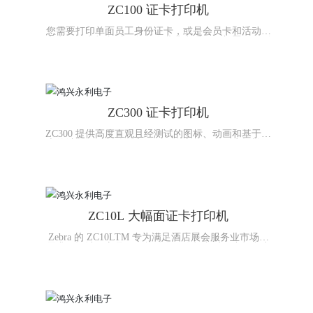
ZC100 证卡打印机
您需要打印单面员工身份证卡，或是会员卡和活动贵
宾卡，证卡打印对于您的企业非常重要。部署的灵活
性，以及打印和管理证卡打印解决方案的时间会在品
牌形象、员工生产力、运营效率和运营成本等方面影
响着您的企业。现在我们推出了一款证卡打印机来解
决这些问题—ZC100。ZC100为您提供更简单的操作
和“多处适用”的更轻薄的设计，还提供了配备额外功
能的软件工具箱，能够更简单地进行集成、使用和管
理。卡片进卡器设计先进，可在忙碌移动时处理不同
ZC300 证卡打印机
厚度的证卡卡片进卡器能够根据证卡的厚度调整—减
少因为不同的证卡类型而作出的调整。 更直观的
ZC300 提供高度直观且经测试的图标、动画和基于文
LEDZC100集成经良好测试的直观图标，方便用户快
本的消息（以您的语言显示），方便不同用户轻松了
速查看打印机状态。 升级后的驱动程序，与图形化用
解打印机需求以及如何执行多种功能，包括如何解决
户界面相得益彰出色的驱动程序集成直观化界面设
打印机卡纸问题、安装碳带、加载碳带或证卡等。
计，证卡打印变得更为简单。我们在不同选项卡中对
设置进行了逻辑分组，方便用户轻松一键访问。证卡
可视化让您能够快速预览证卡外观并了解设置更改如
何影响证卡设计，减少重复打印测试卡所需的时间和
成本。卡槽设计先进打印机卡槽经过重新设计，证卡
ZC10L 大幅面证卡打印机
装卸更加简易高效。出卡槽采用沙龙门式设计风格，
直接抓取单张证卡或多张证卡即可。入卡槽和出卡槽
的容量相同，减少了重新填装和清空卡槽的需求。 碳
Zebra 的 ZC10LTM 专为满足酒店展会服务业市场的
带更换，简便高效 更换碳带变得更加简便。碳带门栓
需求而设计，它是一款能够在一次打印过程中打印出
采用先进设计，解锁即可打开。门把式手柄使移除或
全彩无边框证卡的大幅面、直接打印证卡的打印机。
插入碳带更简单。此外，这款打印机还集成嵌入式智
可在现场一次性全彩打印定制的大型徽章、体育赛事
能芯片，让您知悉何时更换碳带。
和音乐会门票/通行证及特殊赛事和节日的徽章/通行
证卡。避免在活动中为不同级别的客人提前订购和盘
点预打印证卡的麻烦。相反，在入口处打印具备照片
打印质量的无边框证卡即可。由于证卡按需打印，您